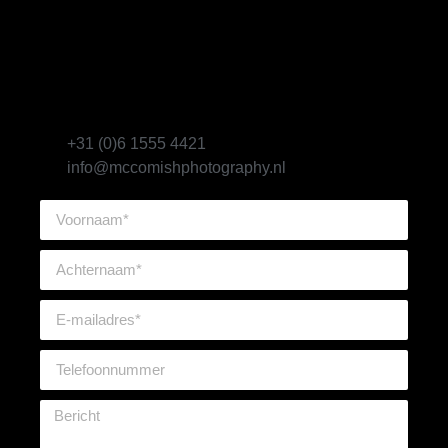
Bel mij of vul het
formulier in!
+31 (0)6 1555 4421
info@mccomishphotography.nl