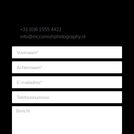
Bel mij of vul het
formulier in!
+31 (0)6 1555 4421
info@mccomishphotography.nl